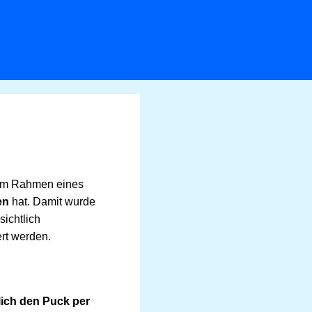
e im Rahmen eines
en
hat. Damit wurde
sichtlich
ert werden.
lich den Puck per