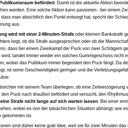
 Publikumsraum befördert
. Damit ist die aktuelle Aktion beend
chen werden. Eine solche Aktion kann passieren - bei einem Zw
, dass man absichtlich den Punkt entsorgt hat, spricht der Schied
erung aus.
ng wird mit einer 2-Minuten-Strafe
oder kleinen Bankstrafe g
ters liegt, ob die Strafe ausgesprochen oder ob die Mannscha
nn, dass bei einem Zweikampf der Puck von zwei Schlägern ge
wird, landet immer wieder ein solches Gummigeschoss nicht i
, wobei das Publikum immer begeistert den Puck fängt. Da de
gt, ist seine Geschwindigkeit geringer und die Verletzungsgefah
ubar.
srichter mit seinem Team überlegen, ob eine Zeitverzögerung v
den Puck nach draußen befördert und versucht, den Rhythmus 
 eine Strafe nicht lange auf sich warten lassen
. Bei einer ein
sehen, wobei es von der tatsächlichen Situation abhängt, wie 
e gekommen ist.
tionen sind daher keine gute Idee, weil sie für zwei Minuten da