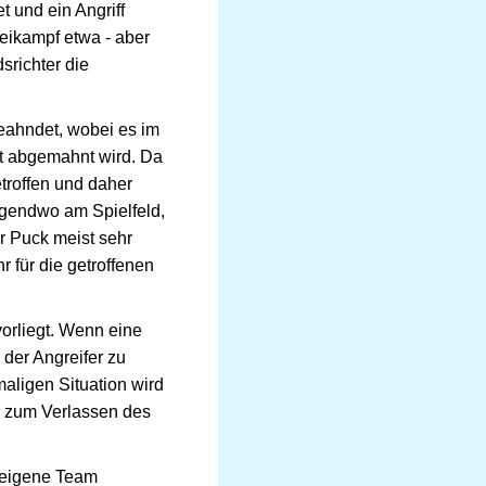
et und ein Angriff
eikampf etwa - aber
srichter die
eahndet, wobei es im
ft abgemahnt wird. Da
troffen und daher
rgendwo am Spielfeld,
r Puck meist sehr
r für die getroffenen
orliegt. Wenn eine
der Angreifer zu
maligen Situation wird
es zum Verlassen des
s eigene Team