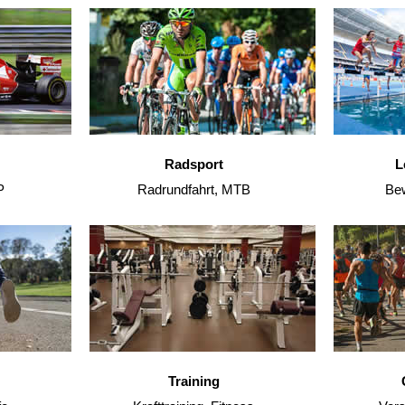
Radsport
L
P
Radrundfahrt, MTB
Bew
Training