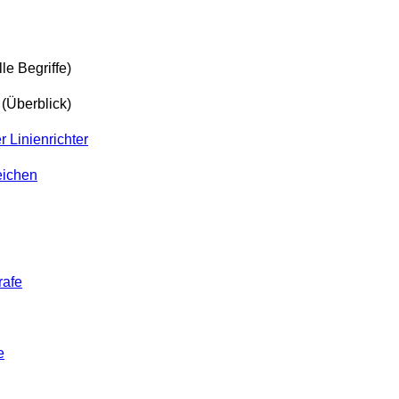
lle Begriffe)
(Überblick)
r Linienrichter
eichen
rafe
e