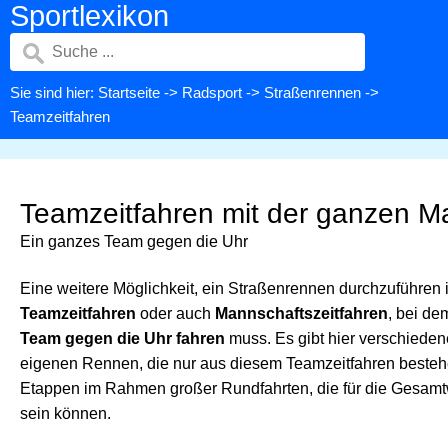
Sportlexikon
Sie sind hier:
Startseite
->
Radsport
->
Straßenrennen
->
Teamzeitfahren
Teamzeitfahren mit der ganzen M
Ein ganzes Team gegen die Uhr
Eine weitere Möglichkeit, ein Straßenrennen durchzuführen i
Teamzeitfahren
oder auch
Mannschaftszeitfahren
, bei de
Team gegen die Uhr fahren
muss. Es gibt hier verschiede
eigenen Rennen, die nur aus diesem Teamzeitfahren besteh
Etappen im Rahmen großer Rundfahrten, die für die Gesamt
sein können.