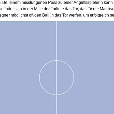
t. Bei einem misslungenen Pass zu einer Angriffsspielerin kann
indet sich in der Mitte der Torlinie das Tor, das für die Mannsch
er möglichst oft den Ball in das Tor werfen, um erfolgreich s