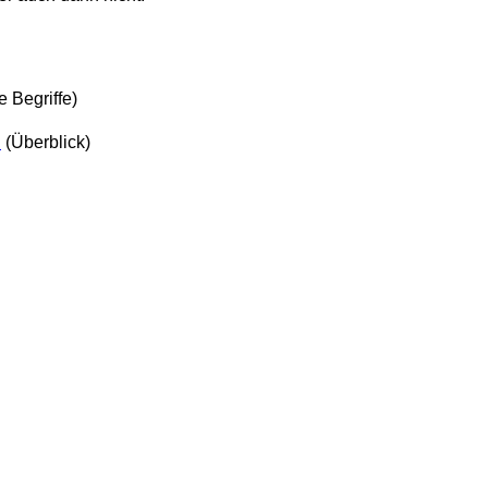
e Begriffe)
d
(Überblick)