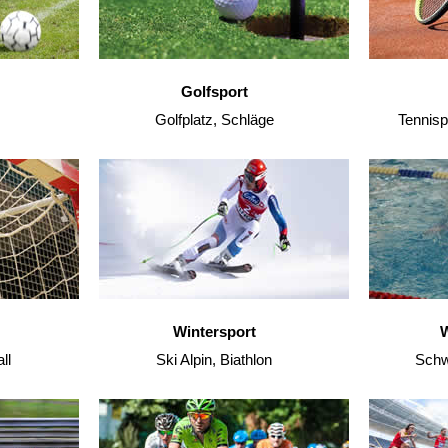
Golfsport
Golfplatz, Schläge
Tennisp
Wintersport
W
ll
Ski Alpin, Biathlon
Schw