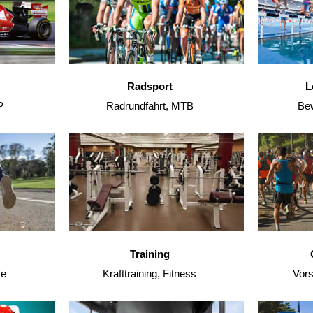
Radsport
L
P
Radrundfahrt, MTB
Bew
Training
fe
Krafttraining, Fitness
Vors