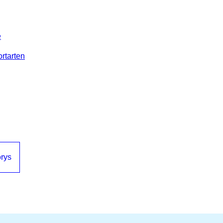
e
rtarten
orys