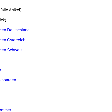
(alle Artikel)
ick)
arten Deutschland
rten Österreich
arten Schweiz
n
owboarden
Sommer