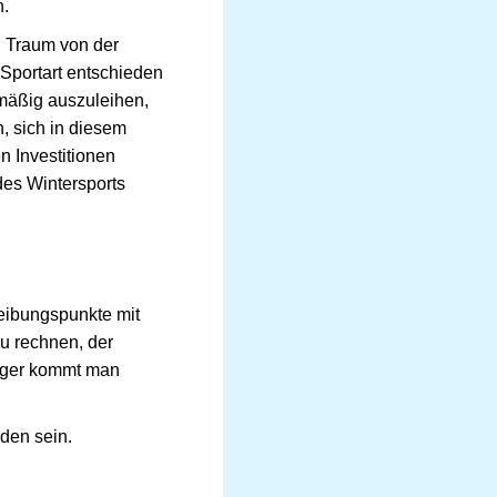
n.
n Traum von der
 Sportart entschieden
lmäßig auszuleihen,
, sich in diesem
n Investitionen
des Wintersports
eibungspunkte mit
zu rechnen, der
änger kommt man
nden sein.