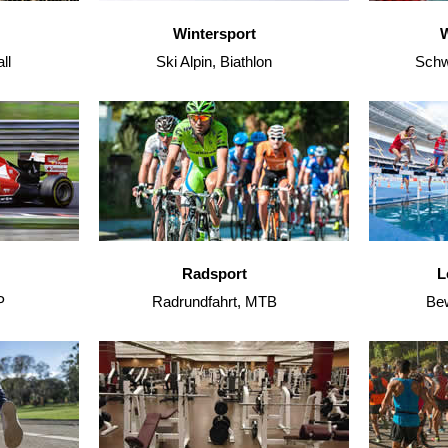
Wintersport
W
ll
Ski Alpin, Biathlon
Schw
Radsport
L
P
Radrundfahrt, MTB
Bew