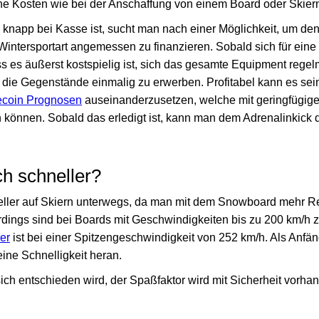
che Kosten wie bei der Anschaffung von einem Board oder Skier
napp bei Kasse ist, sucht man nach einer Möglichkeit, um de
intersportart angemessen zu finanzieren. Sobald sich für eine
ass es äußerst kostspielig ist, sich das gesamte Equipment rege
 die Gegenstände einmalig zu erwerben. Profitabel kann es sein
coin Prognosen
auseinanderzusetzen, welche mit geringfügige
können. Sobald das erledigt ist, kann man dem Adrenalinkick 
ch schneller?
neller auf Skiern unterwegs, da man mit dem Snowboard mehr R
rdings sind bei Boards mit Geschwindigkeiten bis zu 200 km/h 
er
ist bei einer Spitzengeschwindigkeit von 252 km/h. Als Anf
eine Schnelligkeit heran.
sich entschieden wird, der Spaßfaktor wird mit Sicherheit vorha