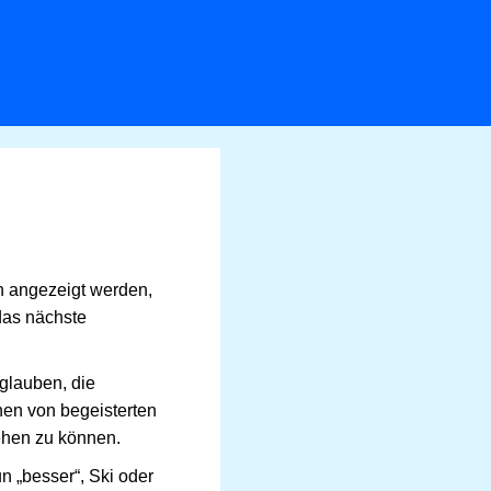
n angezeigt werden,
 das nächste
 glauben, die
nen von begeisterten
ehen zu können.
n „besser“, Ski oder