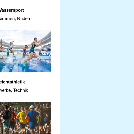
assersport
immen, Rudern
eichtathletik
erbe, Technik