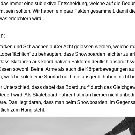
 das immer eine subjektive Entscheidung, welche auf die Bedü
 sein sollten. Wir haben ein paar Fakten gesammelt, damit di
as erleichtern wird.
r:
tärken und Schwächen außer Acht gelassen werden, welche ma
st „oberflächlich“ zu behaupten, dass Snowboarden leichter zu erl
 dass Skifahren aus koordinativen Faktoren deutlich anspruchsvol
ssen sowohl, Beine, Arme als auch die Körperbewegungen au
n, welche solch eine Sportart noch nie ausgeübt haben, nicht b
 Unterschied, dass dabei das Board „nur“ durch das Gleichgew
uert wird. Als Skateboard Fahrer hat man hierbei nicht unbedin
wäre. Das liegt daran, dass man beim Snowboarden, im Gegens
itlich zum Hang steht.