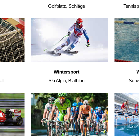
Golfplatz, Schläge
Tennisp
Wintersport
W
ll
Ski Alpin, Biathlon
Schw