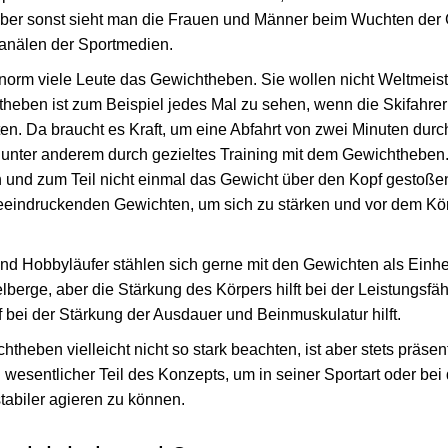
 aber sonst sieht man die Frauen und Männer beim Wuchten der
anälen der Sportmedien.
norm viele Leute das Gewichtheben. Sie wollen nicht Weltmeis
theben ist zum Beispiel jedes Mal zu sehen, wenn die Skifahrer
ten. Da braucht es Kraft, um eine Abfahrt von zwei Minuten dur
unter anderem durch gezieltes Training mit dem Gewichtheben
nd zum Teil nicht einmal das Gewicht über den Kopf gestoßen
eeindruckenden Gewichten, um sich zu stärken und vor dem Körpe
d Hobbyläufer stählen sich gerne mit den Gewichten als Einheit
berge, aber die Stärkung des Körpers hilft bei der Leistungsfäh
f bei der Stärkung der Ausdauer und Beinmuskulatur hilft.
theben vielleicht nicht so stark beachten, ist aber stets präsen
wesentlicher Teil des Konzepts, um in seiner Sportart oder be
stabiler agieren zu können.