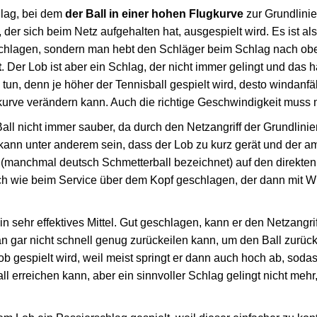
hlag, bei dem
der Ball in einer hohen Flugkurve
zur Grundlini
, der sich beim Netz aufgehalten hat, ausgespielt wird. Es ist als
 schlagen, sondern man hebt den Schläger beim Schlag nach o
t
. Der Lob ist aber ein Schlag, der nicht immer gelingt und das 
n, denn je höher der Tennisball gespielt wird, desto windanfäll
kurve verändern kann. Auch die richtige Geschwindigkeit muss 
all nicht immer sauber, da durch den Netzangriff der Grundlinie
 kann unter anderem sein, dass der Lob zu kurz gerät und der a
(manchmal deutsch Schmetterball bezeichnet) auf den direkten
ich wie beim Service über dem Kopf geschlagen, der dann mit W
in sehr effektives Mittel. Gut geschlagen, kann er den Netzangrif
n gar nicht schnell genug zurückeilen kann, um den Ball zurüc
ob gespielt wird, weil meist springt er dann auch hoch ab, sod
l erreichen kann, aber ein sinnvoller Schlag gelingt nicht mehr,