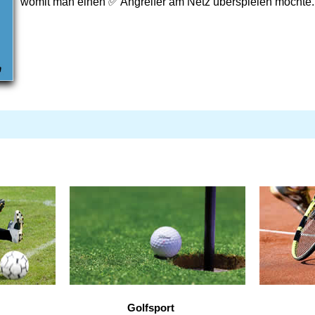
womit man einen ✅ Angreifer am Netz überspielen möchte.
Golfsport