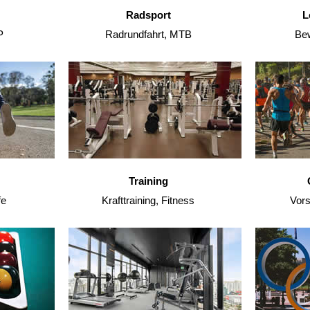
Radsport
L
P
Radrundfahrt, MTB
Bew
Training
fe
Krafttraining, Fitness
Vors