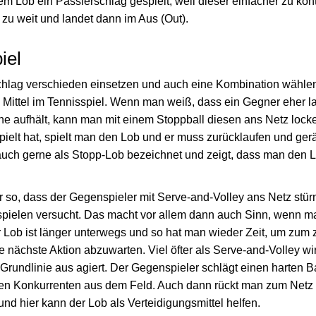
em Lob ein Passierschlag gespielt, weil dieser einfacher zu kontr
zu weit und landet dann im Aus (Out).
iel
hlag verschieden einsetzen und auch eine Kombination wählen
s Mittel im Tennisspiel. Wenn man weiß, dass ein Gegner eher l
ähe aufhält, kann man mit einem Stoppball diesen ans Netz lock
elt hat, spielt man den Lob und er muss zurücklaufen und gerät 
uch gerne als Stopp-Lob bezeichnet und zeigt, dass man den L
r so, dass der Gegenspieler mit Serve-and-Volley ans Netz stü
spielen versucht. Das macht vor allem dann auch Sinn, wenn 
 Lob ist länger unterwegs und so hat man wieder Zeit, um zum z
nächste Aktion abzuwarten. Viel öfter als Serve-and-Volley wir
rundlinie aus agiert. Der Gegenspieler schlägt einen harten Ba
inen Konkurrenten aus dem Feld. Auch dann rückt man zum Netz
nd hier kann der Lob als Verteidigungsmittel helfen.