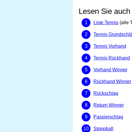
Lesen Sie auch
Liste Tennis
(alle 
Tennis Grundschl
Tennis Vorhand
Tennis Rückhand
Vorhand Winner
Rückhand Winner
Rückschlag
Return Winner
Passierschlag
Stoppball