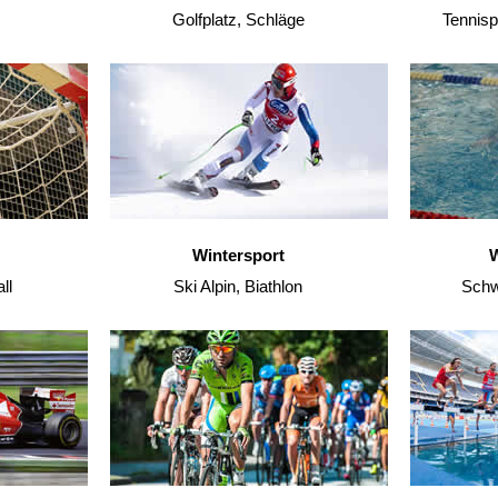
Golfplatz, Schläge
Tennisp
Wintersport
W
ll
Ski Alpin, Biathlon
Schw