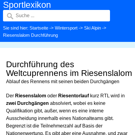
Sportlexikon
Sie sind hier:
Startseite
->
Wintersport
->
Ski Alpin
->
Riesenslalom Durchführung
Durchführung des
Weltcuprennens im Riesenslalom
Ablauf des Rennens mit seinen beiden Durchgängen
Der
Riesenslalom
oder
Riesentorlauf
kurz RTL wird in
zwei Durchgängen
absolviert, wobei es keine
Qualifikation gibt, außer, wenn es eine interne
Ausscheidung innerhalb eines Nationalteams gibt.
Begrenzt ist die Teilnehmerzahl auf Basis der
Nationenwertung. Es gibt aber eine Ausnahme, und zwar